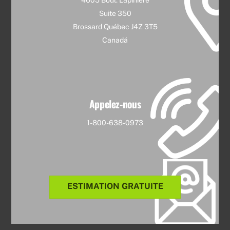
Suite 350
Brossard Québec J4Z 3T5
Canadá
Appelez-nous
1-800-638-0973
ESTIMATION GRATUITE