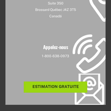
Suite 350
Brossard Québec J4Z 3T5
Canadá
Appelez-nous
1-800-638-0973
ESTIMATION GRATUITE