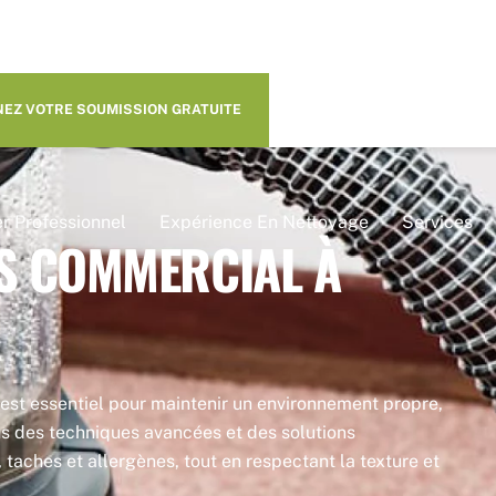
EZ VOTRE SOUMISSION GRATUITE
r Professionnel
Expérience En Nettoyage
Services
IS COMMERCIAL À
est essentiel pour maintenir un environnement propre,
ns des techniques avancées et des solutions
taches et allergènes, tout en respectant la texture et