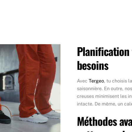
Planification
besoins
Avec
Tergeo
, tu choisis
saisonnière. En outre, no
creuses minimisent les int
intacte. De même, un cal
Méthodes ava