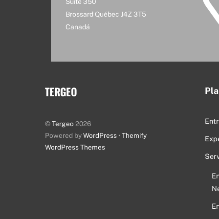
Suite 350
Brossard Québec J4Z 3T5
Canadá
TERGEO
Pla
Entr
©
Tergeo
2026
Powered by
WordPress
•
Themify
Exp
WordPress Themes
Serv
En
Ne
En