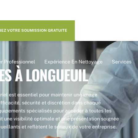
EZ VOTRE SOUMISSION GRATUITE
r Professionnel
Expérience En Nettoyage
Services
ES À LONGUEUIL
iel est essentiel pour maintenir une image
ficacité, sécurité et discrétion dans chaque
 équipements spécialisés pour accéder à toutes les
it une visibilité optimale et une présentation soignée
eillants et reflètent le sérieux de votre entreprise.