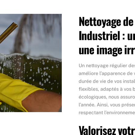
Nettoyage de
Industriel : 
une image ir
Un nettoyage régulier de
améliore l’apparence de v
durée de vie de vos insta
flexibles, adaptés à vos 
écologiques, nous assuro
l’année. Ainsi, vous prés
respectant l’environneme
Valorisez vot