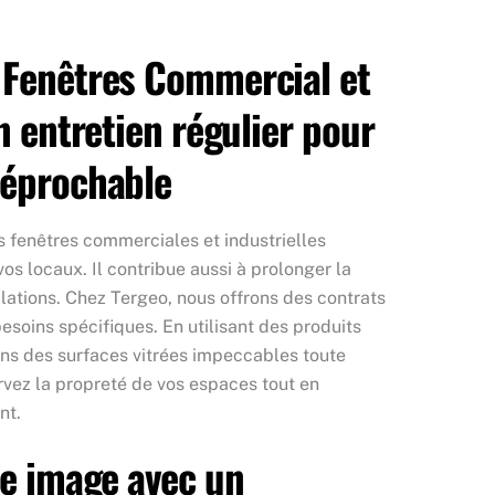
 Fenêtres Commercial et
un entretien régulier pour
réprochable
s fenêtres commerciales et industrielles
os locaux. Il contribue aussi à prolonger la
llations. Chez Tergeo, nous offrons des contrats
besoins spécifiques. En utilisant des produits
ns des surfaces vitrées impeccables toute
ervez la propreté de vos espaces tout en
nt.
re image avec un