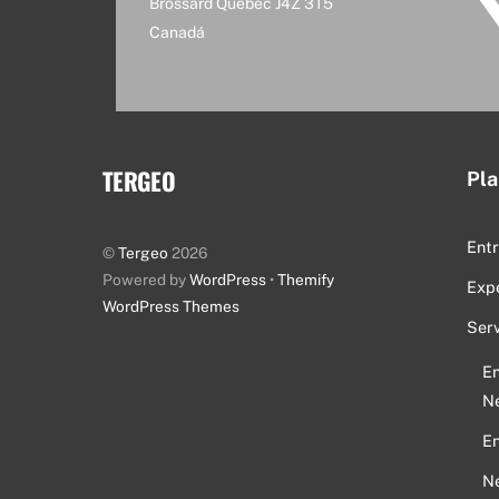
Brossard Québec J4Z 3T5
Canadá
TERGEO
Pla
Entr
©
Tergeo
2026
Powered by
WordPress
•
Themify
Exp
WordPress Themes
Serv
En
Ne
En
Ne