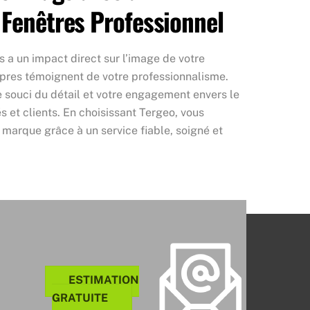
 Fenêtres Professionnel
 a un impact direct sur l’image de votre
opres témoignent de votre professionnalisme.
re souci du détail et votre engagement envers le
 et clients. En choisissant Tergeo, vous
marque grâce à un service fiable, soigné et
ESTIMATION
GRATUITE