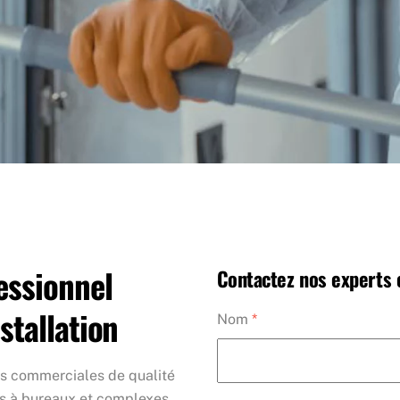
essionnel
Contactez nos experts 
stallation
Nom
*
es commerciales de qualité
es à bureaux et complexes