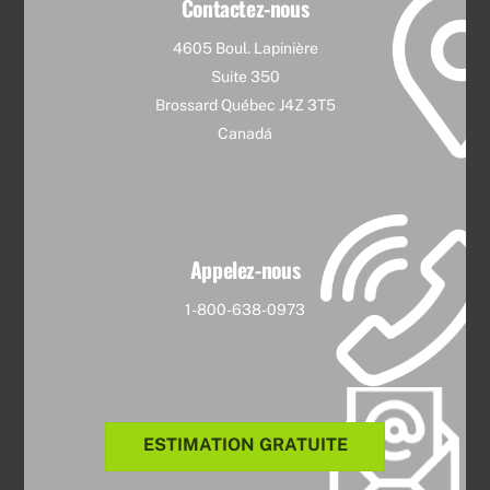
Contactez-nous
4605 Boul. Lapinière
Suite 350
Brossard Québec J4Z 3T5
Canadá
Appelez-nous
1-800-638-0973
ESTIMATION GRATUITE