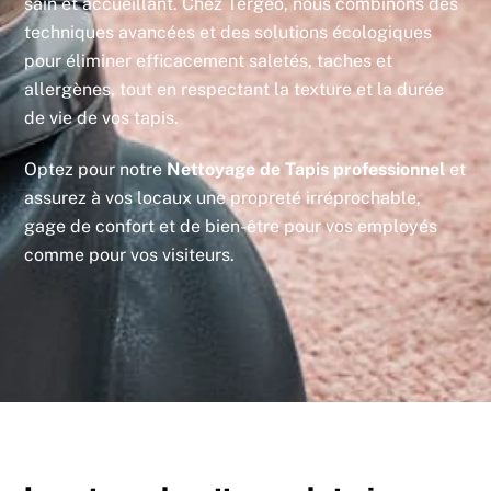
sain et accueillant. Chez Tergeo, nous combinons des
techniques avancées et des solutions écologiques
pour éliminer efficacement saletés, taches et
allergènes, tout en respectant la texture et la durée
de vie de vos tapis.
Optez pour notre
Nettoyage de Tapis professionnel
et
assurez à vos locaux une propreté irréprochable,
gage de confort et de bien-être pour vos employés
comme pour vos visiteurs.