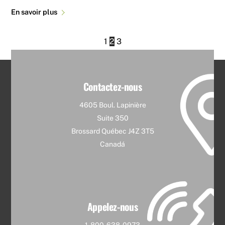
En savoir plus
1
2
3
Contactez-nous
4605 Boul. Lapinière
Suite 350
Brossard Québec J4Z 3T5
Canadá
Appelez-nous
1-800-638-0973