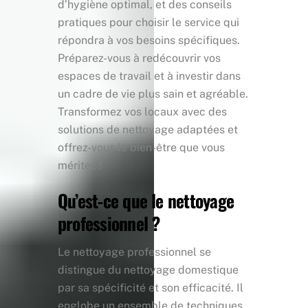
d’hygiène optimal, et des conseils
pratiques pour choisir le service qui
répondra à vos besoins spécifiques.
Préparez-vous à redécouvrir vos
espaces de travail et à investir dans
un cadre de vie plus sain et agréable.
Transformez vos locaux avec des
solutions de nettoyage adaptées et
offrez-vous le bien-être que vous
méritez !
Qu’est-ce que le nettoyage
professionnel ?
Le nettoyage professionnel se
distingue du nettoyage domestique
par sa spécificité et son efficacité. Il
englobe un ensemble de techniques