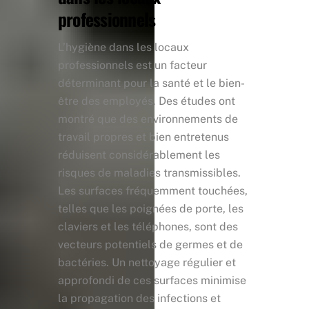
professionnels
L’hygiène dans les locaux
professionnels est un facteur
déterminant pour la santé et le bien-
être des employés. Des études ont
montré que des environnements de
travail propres et bien entretenus
réduisent considérablement les
risques de maladies transmissibles.
Les surfaces fréquemment touchées,
telles que les poignées de porte, les
claviers et les téléphones, sont des
vecteurs potentiels de germes et de
bactéries. Un nettoyage régulier et
approfondi de ces surfaces minimise
la propagation des infections et