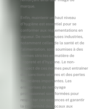
marque.
Enfin, maintenir un haut niveau
d’hygiène est essentiel pour se
conformer aux réglementations en
vigueur. De nombreuses industries,
notamment celles de la santé et de
l’alimentation, sont soumises à des
normes strictes en matière de
propreté et d’hygiène. Le non-
respect de ces normes peut entraîner
des sanctions sévères et des pertes
financières importantes. Les
entreprises de nettoyage
professionnel sont formées pour
respecter ces exigences et garantir
la conformité des locaux aux