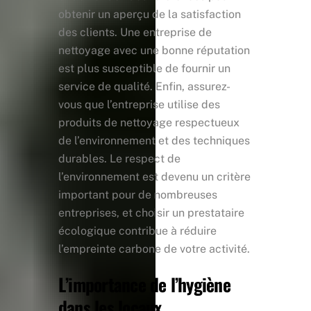
obtenir un aperçu de la satisfaction
des clients. Une entreprise de
nettoyage avec une bonne réputation
est plus susceptible de fournir un
service de qualité. Enfin, assurez-
vous que l’entreprise utilise des
produits de nettoyage respectueux
de l’environnement et des techniques
durables. Le respect de
l’environnement est devenu un critère
important pour de nombreuses
entreprises, et choisir un prestataire
écologique contribue à réduire
l’empreinte carbone de votre activité.
L’importance de l’hygiène
dans les locaux