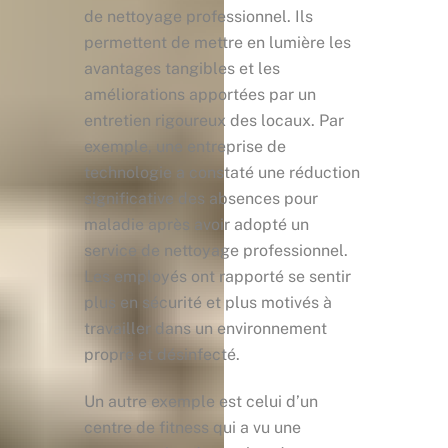
de nettoyage professionnel. Ils
permettent de mettre en lumière les
avantages tangibles et les
améliorations apportées par un
entretien rigoureux des locaux. Par
exemple, une entreprise de
technologie a constaté une réduction
significative des absences pour
maladie après avoir adopté un
service de nettoyage professionnel.
Les employés ont rapporté se sentir
plus en sécurité et plus motivés à
travailler dans un environnement
propre et désinfecté.
Un autre exemple est celui d’un
centre de fitness qui a vu une