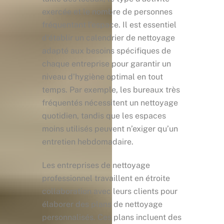
exercée et le nombre de personnes
fréquentant l’espace. Il est essentiel
d’établir un calendrier de nettoyage
adapté aux besoins spécifiques de
chaque entreprise pour garantir un
niveau d’hygiène optimal en tout
temps. Par exemple, les bureaux très
fréquentés nécessitent un nettoyage
quotidien, tandis que les espaces
moins utilisés peuvent n’exiger qu’un
entretien hebdomadaire.
Les entreprises de nettoyage
professionnel travaillent en étroite
collaboration avec leurs clients pour
élaborer des plans de nettoyage
personnalisés. Ces plans incluent des