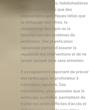
tâches quotidiennes, hebdomadaires
et mensuelles, ainsi que des
interventions spécifiques telles que
le nettoyage des vitres, le
shampooing des tapis ou la
désinfection des systèmes de
ventilation. Une planification
rigoureuse permet d’assurer la
régularité des interventions et de ne
laisser aucune zone sans entretien.
Il est également important de prévoir
des nettoyages en profondeur à
intervalles réguliers. Ces
interventions, plus poussées que le
nettoyage quotidien, permettent de
traiter les zones difficiles d’accès et