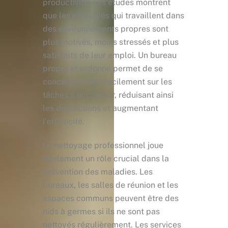
productivité. Les études montrent
que les employés qui travaillent dans
des environnements propres sont
plus motivés, moins stressés et plus
satisfaits de leur emploi. Un bureau
propre et ordonné permet de se
concentrer plus facilement sur les
tâches à accomplir, réduisant ainsi
les distractions et augmentant
l’efficacité.
Le nettoyage professionnel joue
également un rôle crucial dans la
prévention des maladies. Les
bureaux, les salles de réunion et les
espaces communs peuvent être des
nids à germes si ils ne sont pas
nettoyés régulièrement. Les services