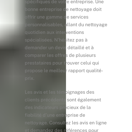
spécifiques de votre entreprise. Une
bonne entreprise de nettoyage doit
offrir une gamme de services
personnalisables, allant du nettoyage
quotidien aux interventions
spécialisées. N’hésitez pas à
demander un devis détaillé et à
comparer les offres de plusieurs
prestataires pour trouver celui qui
propose le meilleur rapport qualité-
prix.
Les avis et les témoignages des
clients précédents sont également
des indicateurs précieux de la
fiabilité d’une entreprise de
nettoyage. Consultez les avis en ligne
et demandez des références pour