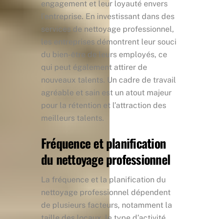
engagement et leur loyauté envers
l’entreprise. En investissant dans des
services de nettoyage professionnel,
les entreprises démontrent leur souci
du bien-être de leurs employés, ce
qui peut également attirer de
nouveaux talents. Un cadre de travail
agréable et sain est un atout majeur
pour la rétention et l’attraction des
meilleurs talents.
Fréquence et planification
du nettoyage professionnel
La fréquence et la planification du
nettoyage professionnel dépendent
de plusieurs facteurs, notamment la
taille des locaux, le type d’activité