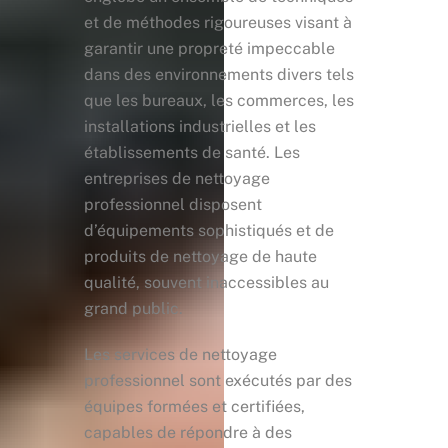
et de méthodes rigoureuses visant à
garantir une propreté impeccable
dans des environnements divers tels
que les bureaux, les commerces, les
installations industrielles et les
établissements de santé. Les
entreprises de nettoyage
professionnel disposent
d’équipements sophistiqués et de
produits de nettoyage de haute
qualité, souvent inaccessibles au
grand public.
Les services de nettoyage
professionnel sont exécutés par des
équipes formées et certifiées,
capables de répondre à des