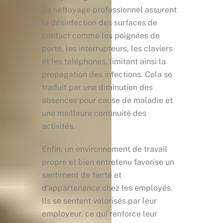
de nettoyage professionnel assurent
la désinfection des surfaces de
contact comme les poignées de
porte, les interrupteurs, les claviers
et les téléphones, limitant ainsi la
propagation des infections. Cela se
traduit par une diminution des
absences pour cause de maladie et
une meilleure continuité des
activités.
Enfin, un environnement de travail
propre et bien entretenu favorise un
sentiment de fierté et
d’appartenance chez les employés.
Ils se sentent valorisés par leur
employeur, ce qui renforce leur