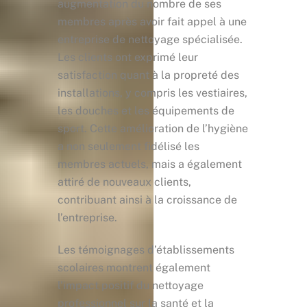
augmentation du nombre de ses
membres après avoir fait appel à une
entreprise de nettoyage spécialisée.
Les clients ont exprimé leur
satisfaction quant à la propreté des
installations, y compris les vestiaires,
les douches et les équipements de
sport. Cette amélioration de l’hygiène
a non seulement fidélisé les
membres actuels, mais a également
attiré de nouveaux clients,
contribuant ainsi à la croissance de
l’entreprise.
Les témoignages d’établissements
scolaires montrent également
l’impact positif du nettoyage
professionnel sur la santé et la