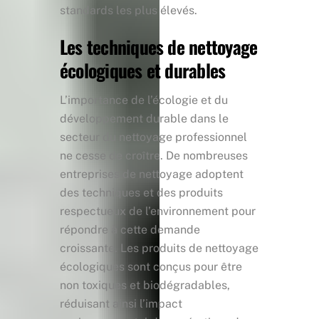
standards les plus élevés.
Les techniques de nettoyage
écologiques et durables
L’importance de l’écologie et du
développement durable dans le
secteur du nettoyage professionnel
ne cesse de croître. De nombreuses
entreprises de nettoyage adoptent
des techniques et des produits
respectueux de l’environnement pour
répondre à cette demande
croissante. Les produits de nettoyage
écologiques sont conçus pour être
non toxiques et biodégradables,
réduisant ainsi l’impact