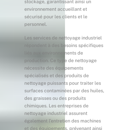
stockage, garantissant ainsi un
environnement accueillant et
sécurisé pour les clients et le
personnel.
Les services de nettoyage industriel
répondent à des besoins spécifiques
liés aux environnements de
production. Ce type de nettoyage
nécessite des équipements
spécialisés et des produits de
nettoyage puissants pour traiter les
surfaces contaminées par des huiles,
des graisses ou des produits
chimiques. Les entreprises de
nettoyage industriel assurent
également l’entretien des machines
et des équipements, prévenant ainsi