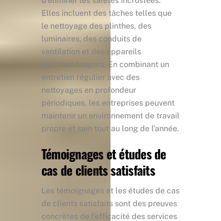
d’éliminer les saletés incrustées.
Elles incluent des tâches telles que
le nettoyage des plinthes, des
luminaires, des conduits de
ventilation et des appareils
électroménagers. En combinant un
entretien régulier avec des
nettoyages en profondeur
périodiques, les entreprises peuvent
maintenir un environnement de travail
propre et sain tout au long de l’année.
Témoignages et études de
cas de clients satisfaits
Les témoignages et les études de cas
de clients satisfaits sont des preuves
concrètes de l’efficacité des services