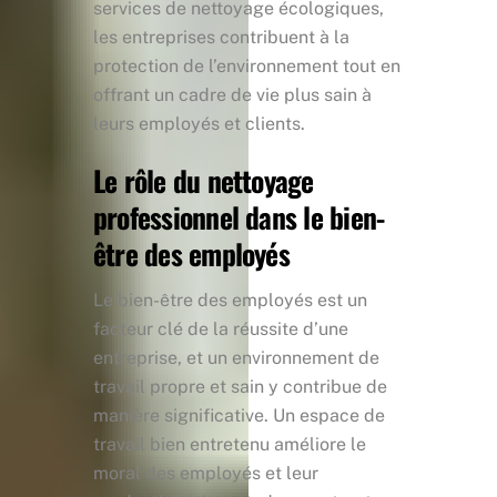
services de nettoyage écologiques,
les entreprises contribuent à la
protection de l’environnement tout en
offrant un cadre de vie plus sain à
leurs employés et clients.
Le rôle du nettoyage
professionnel dans le bien-
être des employés
Le bien-être des employés est un
facteur clé de la réussite d’une
entreprise, et un environnement de
travail propre et sain y contribue de
manière significative. Un espace de
travail bien entretenu améliore le
moral des employés et leur