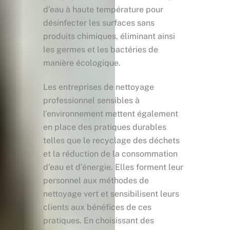
d’eau à haute température pour
désinfecter les surfaces sans
produits chimiques, éliminant ainsi
les germes et les bactéries de
manière écologique.
Les entreprises de nettoyage
professionnel sensibles à
l’environnement mettent également
en place des pratiques durables
telles que le recyclage des déchets
et la réduction de la consommation
d’eau et d’énergie. Elles forment leur
personnel aux méthodes de
nettoyage vert et sensibilisent leurs
clients aux bénéfices de ces
pratiques. En choisissant des