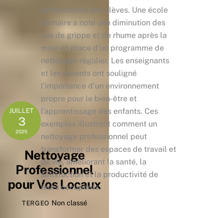
performance des élèves. Une école
primaire a noté une diminution des
cas de grippe et de rhume après la
mise en place d’un programme de
nettoyage régulier. Les enseignants
et les parents ont souligné
l’importance d’un environnement
propre pour le bien-être et
l’apprentissage des enfants. Ces
JUILLET
3
exemples illustrent comment un
2025
nettoyage professionnel peut
transformer des espaces de travail et
Nettoyage
de vie, améliorant la santé, la
Professionnel
satisfaction et la productivité de
pour Vos Locaux
leurs occupants.
Non classé
TERGEO