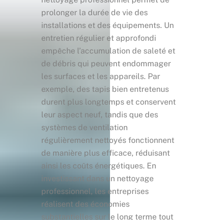
prolonger la durée de vie des
installations et des équipements. Un
entretien régulier et approfondi
empêche l’accumulation de saleté et
de débris qui peuvent endommager
les surfaces et les appareils. Par
exemple, des tapis bien entretenus
durent plus longtemps et conservent
leur aspect neuf, tandis que des
systèmes de ventilation
régulièrement nettoyés fonctionnent
de manière plus efficace, réduisant
ainsi les coûts énergétiques. En
investissant dans un nettoyage
professionnel, les entreprises
réalisent des économies
substantielles sur le long terme tout