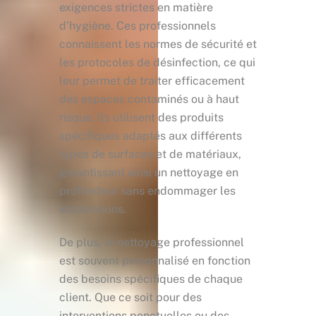
exigences strictes en matière
d’hygiène. Ces professionnels
connaissent les normes de sécurité et
les protocoles de désinfection, ce qui
leur permet de traiter efficacement
des espaces contaminés ou à haut
risque. Ils utilisent des produits
spécifiques adaptés aux différents
types de surfaces et de matériaux,
garantissant ainsi un nettoyage en
profondeur sans endommager les
installations.
De plus, le nettoyage professionnel
est souvent personnalisé en fonction
des besoins spécifiques de chaque
client. Que ce soit pour des
interventions ponctuelles ou des