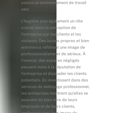
assure un environnement de travail
sain.
L’hygiène joue également un rôle
crucial dans la perception de
l’entreprise par les clients et les
visiteurs. Des locaux propres et bien
entretenus reflètent une image de
professionnalisme et de sérieux. À
l’inverse, des espaces négligés
peuvent nuire à la réputation de
l’entreprise et dissuader les clients
potentiels. En investissant dans des
services de nettoyage professionnel,
les entreprises montrent qu’elles se
soucient du bien-être de leurs
employés et de leurs clients,
renforçant ainsi leur image de