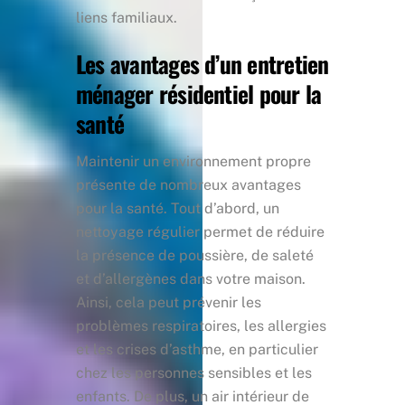
liens familiaux.
Les avantages d’un entretien
ménager résidentiel pour la
santé
Maintenir un environnement propre
présente de nombreux avantages
pour la santé. Tout d’abord, un
nettoyage régulier permet de réduire
la présence de poussière, de saleté
et d’allergènes dans votre maison.
Ainsi, cela peut prévenir les
problèmes respiratoires, les allergies
et les crises d’asthme, en particulier
chez les personnes sensibles et les
enfants. De plus, un air intérieur de