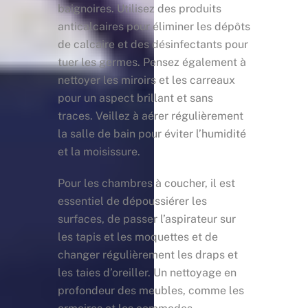
baignoires. Utilisez des produits
anticalcaires pour éliminer les dépôts
de calcaire et des désinfectants pour
tuer les germes. Pensez également à
nettoyer les miroirs et les carreaux
pour un aspect brillant et sans
traces. Veillez à aérer régulièrement
la salle de bain pour éviter l’humidité
et la moisissure.
Pour les chambres à coucher, il est
essentiel de dépoussiérer les
surfaces, de passer l’aspirateur sur
les tapis et les moquettes et de
changer régulièrement les draps et
les taies d’oreiller. Un nettoyage en
profondeur des meubles, comme les