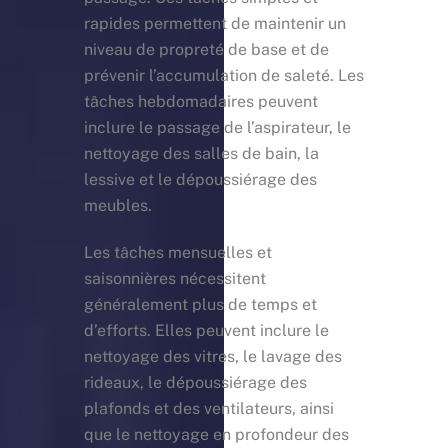
rapides permettent de maintenir un
niveau de propreté de base et de
prévenir l’accumulation de saleté. Les
tâches hebdomadaires peuvent
inclure le passage de l’aspirateur, le
nettoyage des salles de bain, la
lessive et le dépoussiérage des
meubles.
Les tâches mensuelles et
saisonnières nécessitent
généralement plus de temps et
d’efforts. Elles peuvent inclure le
nettoyage des vitres, le lavage des
rideaux, le dépoussiérage des
plafonds et des ventilateurs, ainsi
que le nettoyage en profondeur des