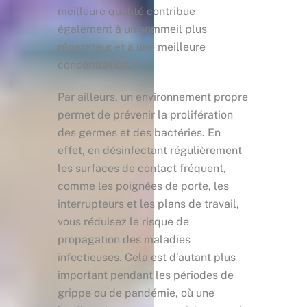
meilleure qualité contribue
également à un sommeil plus
réparateur et à une meilleure
concentration.
Par ailleurs, un environnement propre
permet de prévenir la prolifération
des germes et des bactéries. En
effet, en désinfectant régulièrement
les surfaces de contact fréquent,
comme les poignées de porte, les
interrupteurs et les plans de travail,
vous réduisez le risque de
propagation des maladies
infectieuses. Cela est d’autant plus
important pendant les périodes de
grippe ou de pandémie, où une