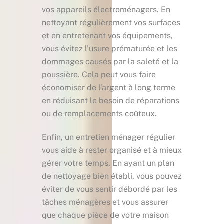
vos appareils électroménagers. En
nettoyant régulièrement vos surfaces
et en entretenant vos équipements,
vous évitez l’usure prématurée et les
dommages causés par la saleté et la
poussière. Cela peut vous faire
économiser de l’argent à long terme
en réduisant le besoin de réparations
ou de remplacements coûteux.
Enfin, un entretien ménager régulier
vous aide à rester organisé et à mieux
gérer votre temps. En ayant un plan
de nettoyage bien établi, vous pouvez
éviter de vous sentir débordé par les
tâches ménagères et vous assurer
que chaque pièce de votre maison