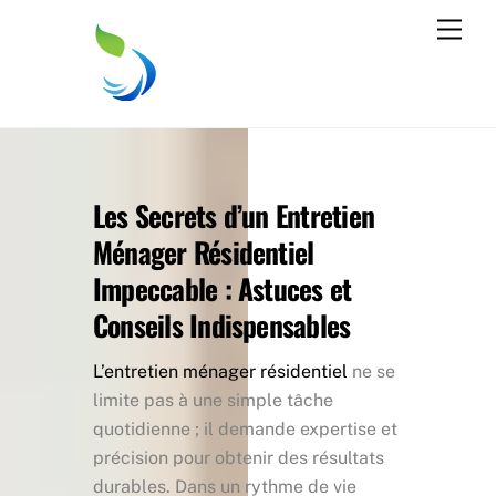
Skip
Men
to
content
Les Secrets d’un Entretien
Ménager Résidentiel
Impeccable : Astuces et
Conseils Indispensables
L’entretien ménager résidentiel
ne se
limite pas à une simple tâche
quotidienne ; il demande expertise et
précision pour obtenir des résultats
durables. Dans un rythme de vie