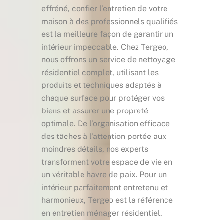
effréné, confier l’entretien de votre
maison à des professionnels qualifiés
est la meilleure façon de garantir un
intérieur impeccable. Chez Tergeo,
nous offrons un service de nettoyage
résidentiel complet, utilisant les
produits et techniques adaptés à
chaque surface pour protéger vos
biens et assurer une propreté
optimale. De l’organisation efficace
des tâches à l’attention portée aux
moindres détails, nos experts
transforment votre espace de vie en
un véritable havre de paix. Pour un
intérieur parfaitement entretenu et
harmonieux, Tergeo est la référence
en entretien ménager résidentiel.