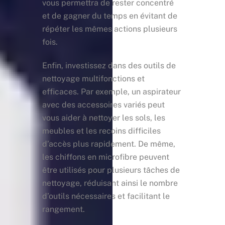
vous permettra de rester concentré
et de gagner du temps en évitant de
répéter les mêmes actions plusieurs
fois.
Enfin, investissez dans des outils de
nettoyage multifonctions et
efficaces. Par exemple, un aspirateur
avec des accessoires variés peut
vous aider à nettoyer les sols, les
meubles et les recoins difficiles
d’accès plus rapidement. De même,
les chiffons en microfibre peuvent
être utilisés pour plusieurs tâches de
nettoyage, réduisant ainsi le nombre
d’outils nécessaires et facilitant le
rangement.