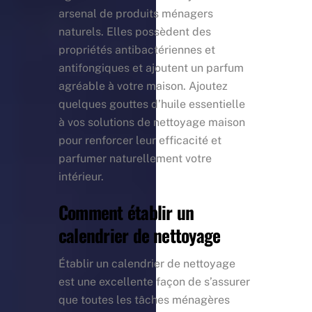
arsenal de produits ménagers
naturels. Elles possèdent des
propriétés antibactériennes et
antifongiques et ajoutent un parfum
agréable à votre maison. Ajoutez
quelques gouttes d’huile essentielle
à vos solutions de nettoyage maison
pour renforcer leur efficacité et
parfumer naturellement votre
intérieur.
Comment établir un
calendrier de nettoyage
Établir un calendrier de nettoyage
est une excellente façon de s’assurer
que toutes les tâches ménagères