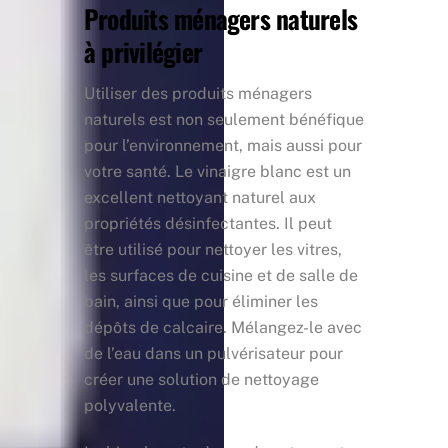
Produits ménagers naturels
à privilégier
Utiliser des produits ménagers
naturels est non seulement bénéfique
pour l’environnement, mais aussi pour
votre santé. Le vinaigre blanc est un
excellent nettoyant naturel aux
propriétés désinfectantes. Il peut
être utilisé pour nettoyer les vitres,
les surfaces de cuisine et de salle de
bain, ainsi que pour éliminer les
dépôts de calcaire. Mélangez-le avec
de l’eau dans un pulvérisateur pour
créer une solution de nettoyage
polyvalente.