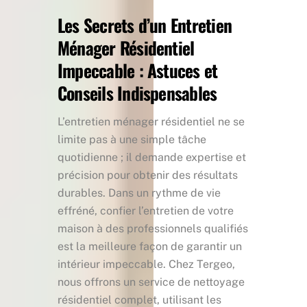
Les Secrets d’un Entretien
Ménager Résidentiel
Impeccable : Astuces et
Conseils Indispensables
L’entretien ménager résidentiel ne se
limite pas à une simple tâche
quotidienne ; il demande expertise et
précision pour obtenir des résultats
durables. Dans un rythme de vie
effréné, confier l’entretien de votre
maison à des professionnels qualifiés
est la meilleure façon de garantir un
intérieur impeccable. Chez Tergeo,
nous offrons un service de nettoyage
résidentiel complet, utilisant les