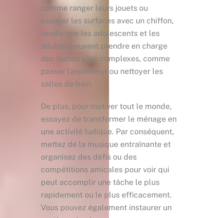
comme ranger leurs jouets ou
essuyer les surfaces avec un chiffon,
tandis que les adolescents et les
adultes peuvent prendre en charge
des tâches plus complexes, comme
passer l’aspirateur ou nettoyer les
salles de bain.
De plus, pour motiver tout le monde,
essayez de transformer le ménage en
une activité ludique. Par conséquent,
mettez de la musique entraînante et
organisez des défis ou des
compétitions amicales pour voir qui
peut accomplir une tâche le plus
rapidement ou le plus efficacement.
Vous pouvez également instaurer un