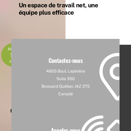
Un espace de travail net, une
équipe plus efficace
AOÛT
19
Contactez-nous
2025
4605 Boul. Lapinière
Entretien
Suite 350
Ménager
Brossard Québec J4Z 3T5
Résidentiel :
Canadá
Astuces et
Conseils Clés
Non classé
TERGEO
Appelez-nous