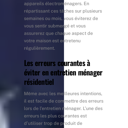
appareils électroménagers. En
répartissant ces tâches sur plusieurs
semaines ou mois, vous éviterez de
vous sentir submergé et vous
assurerez que chaque aspect de
votre maison est entretenu
régulièrement.
Les erreurs courantes à
éviter en entretien ménager
résidentiel
Même avec les meilleures intentions,
il est facile de commettre des erreurs
lors de l’entretien ménager. L’une des
erreurs les plus courantes est
d’utiliser trop de produit de