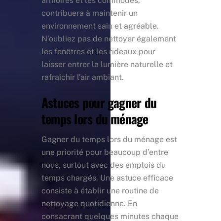
armoires et les commodes,
contribuera à maintenir un
environnement sain et agréable.
N’oubliez pas de nettoyer également
les fenêtres et les rideaux pour
laisser entrer la lumière naturelle et
rafraîchir l’air ambiant.
Astuces pour gagner du
temps lors du ménage
Gagner du temps lors du ménage est
une priorité pour beaucoup d’entre
nous, surtout avec des emplois du
temps chargés. Une astuce efficace
consiste à établir une routine de
nettoyage quotidienne. En
consacrant quelques minutes chaque