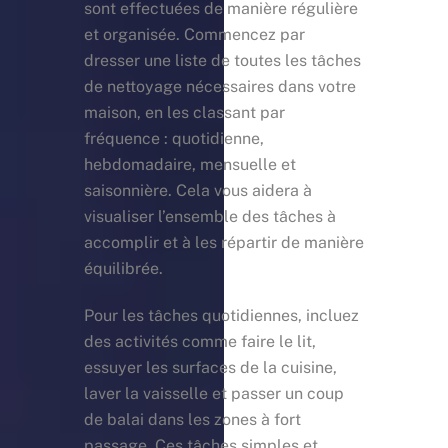
sont effectuées de manière régulière
et organisée. Commencez par
dresser une liste de toutes les tâches
de nettoyage nécessaires dans votre
maison, en les classant par
fréquence : quotidienne,
hebdomadaire, mensuelle et
saisonnière. Cela vous aidera à
visualiser l’ensemble des tâches à
accomplir et à les répartir de manière
équilibrée.
Pour les tâches quotidiennes, incluez
des activités comme faire le lit,
essuyer les surfaces de la cuisine,
laver la vaisselle et passer un coup
de balai dans les zones à fort
passage. Ces tâches simples et