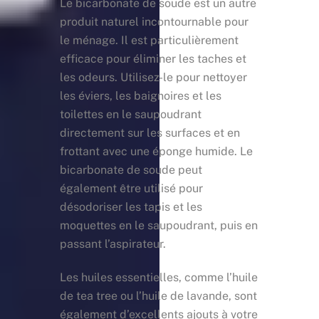
Le bicarbonate de soude est un autre
produit naturel incontournable pour
le ménage. Il est particulièrement
efficace pour éliminer les taches et
les odeurs. Utilisez-le pour nettoyer
les éviers, les baignoires et les
toilettes en le saupoudrant
directement sur les surfaces et en
frottant avec une éponge humide. Le
bicarbonate de soude peut
également être utilisé pour
désodoriser les tapis et les
moquettes en le saupoudrant, puis en
passant l’aspirateur.
Les huiles essentielles, comme l’huile
de tea tree ou l’huile de lavande, sont
également d’excellents ajouts à votre