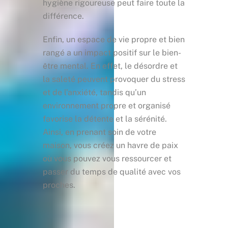
hygiène rigoureuse peut faire toute la
différence.
Enfin, un espace de vie propre et bien
rangé a un impact positif sur le bien-
être mental. En effet, le désordre et
la saleté peuvent provoquer du stress
et de l’anxiété, tandis qu’un
environnement propre et organisé
favorise la détente et la sérénité.
Ainsi, en prenant soin de votre
maison, vous créez un havre de paix
où vous pouvez vous ressourcer et
passer du temps de qualité avec vos
proches.