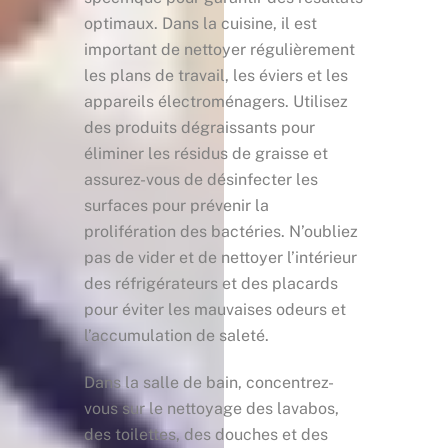
optimaux. Dans la cuisine, il est
important de nettoyer régulièrement
les plans de travail, les éviers et les
appareils électroménagers. Utilisez
des produits dégraissants pour
éliminer les résidus de graisse et
assurez-vous de désinfecter les
surfaces pour prévenir la
prolifération des bactéries. N’oubliez
pas de vider et de nettoyer l’intérieur
des réfrigérateurs et des placards
pour éviter les mauvaises odeurs et
l’accumulation de saleté.
Dans la salle de bain, concentrez-
vous sur le nettoyage des lavabos,
des toilettes, des douches et des