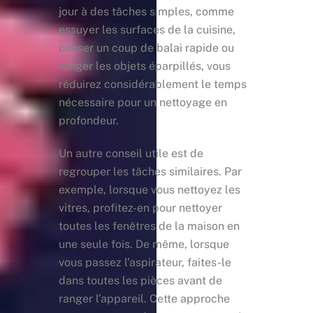
jour à des tâches simples, comme
essuyer les surfaces de la cuisine,
passer un coup de balai rapide ou
ranger les objets éparpillés, vous
réduirez considérablement le temps
nécessaire pour un nettoyage en
profondeur.
Un autre conseil utile est de
regrouper les tâches similaires. Par
exemple, lorsque vous nettoyez les
vitres, profitez-en pour nettoyer
toutes les fenêtres de la maison en
une seule fois. De même, lorsque
vous passez l’aspirateur, faites-le
dans toutes les pièces avant de
ranger l’appareil. Cette approche