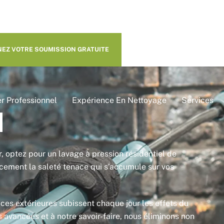
EZ VOTRE SOUMISSION GRATUITE
r Professionnel
Expérience En Nettoyage
Services
N
, optez pour un lavage à pression résidentiel de
cacement la saleté tenace qui s’accumule sur vos
aces extérieures subissent chaque jour les effets du
s avancées et à notre savoir-faire, nous éliminons non