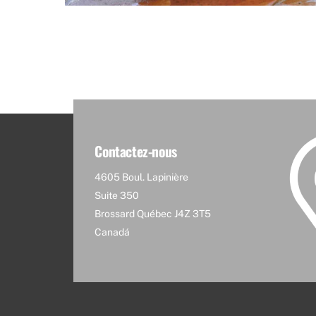
Contactez-nous
4605 Boul. Lapinière
Suite 350
Brossard Québec J4Z 3T5
Canadá