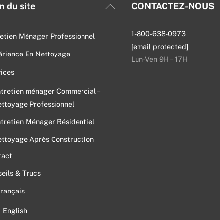
Back
n du site
CONTACTEZ-NOUS
To
Top
1-800-638-0973
etien Ménager Professionnel
[email protected]
érience En Nettoyage
Lun-Ven 9H – 17H
ices
tretien ménager Commercial –
ttoyage Professionnel
tretien Ménager Résidentiel
ttoyage Après Construction
tact
eils & Trucs
rançais
English