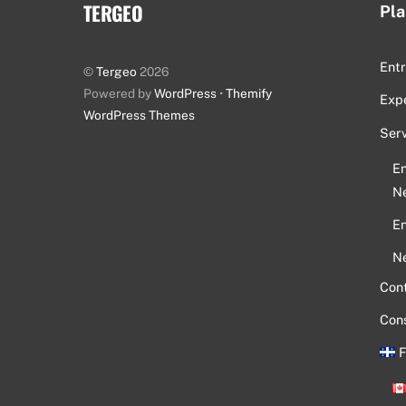
TERGEO
Pla
Entr
©
Tergeo
2026
Powered by
WordPress
•
Themify
Exp
WordPress Themes
Serv
En
Ne
En
Ne
Con
Cons
F