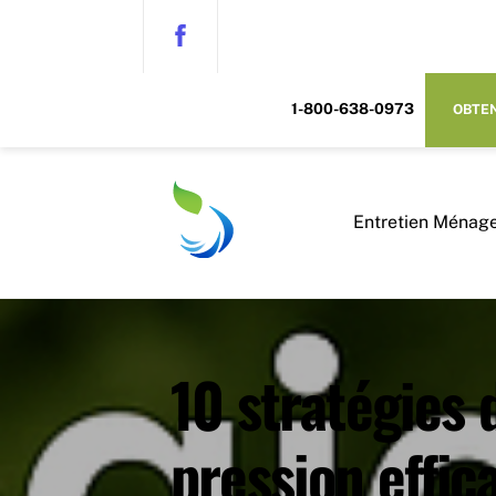
Skip
to
content
1-800-638-0973
OBTEN
Entretien Ménage
10 stratégies 
pression effic