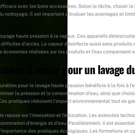
efficace avec les bons accessoires. Selon la tâche, choisir 
du nettoyage. Il est important d’évaluer les avantages et lim
toyage haute pression à la vapeur. Ces appareils désincrusten
 difficiles d’accès. La vapeur désinfecte aussi sans produits
 les économies réalisées sur les produits et l’eau compensent 
ctives d’avenir pour un lavage d
rables pour le lavage haute pression bénéficie à la fois à l’e
timiser la pression et la consommation d’eau, ainsi que choi
Ces pratiques réduisent l’impact environnemental tout en ga
e repose sur l’innovation et l’éducation. Les avancées techno
mmation d’énergie et d’eau. Parallèlement, il est essentiel de
 à l’importance des pratiques écologiques. Les formations e