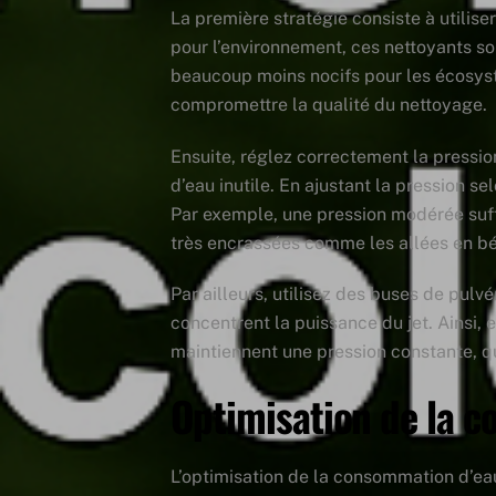
La première stratégie consiste à utilis
pour l’environnement, ces nettoyants son
beaucoup moins nocifs pour les écosystè
compromettre la qualité du nettoyage.
Ensuite, réglez correctement la pressio
d’eau inutile. En ajustant la pression s
Par exemple, une pression modérée suffi
très encrassées comme les allées en bé
Par ailleurs, utilisez des buses de pulv
concentrent la puissance du jet. Ainsi, e
maintiennent une pression constante, qu
Optimisation de la c
L’optimisation de la consommation d’eau