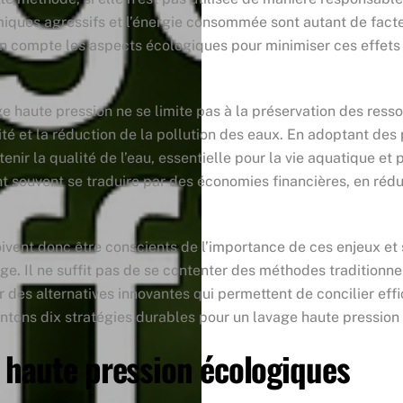
miques agressifs et l’énergie consommée sont autant de fact
 en compte les aspects écologiques pour minimiser ces effet
e haute pression ne se limite pas à la préservation des ress
ité et la réduction de la pollution des eaux. En adoptant des
tenir la qualité de l’eau, essentielle pour la vie aquatique 
t souvent se traduire par des économies financières, en réd
oivent donc être conscients de l’importance de ces enjeux et 
e. Il ne suffit pas de se contenter des méthodes traditionnel
 des alternatives innovantes qui permettent de concilier effi
tons dix stratégies durables pour un lavage haute pression 
 haute pression écologiques