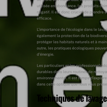
utilisée en abondance, les produits chi
négatif. Il est donc crucial de prendre
efficace.
L’importance de l’écologie dans le lavag
également la protection de la biodivers
protéger les habitats naturels et à main
outre, les pratiques écologiques peuven
d’énergie.
Les particuliers et les professionnels d
durables dans leurs routines de nettoyag
environnemental. Il est temps d’explorer
dans cette optique que nous vous présen
Techniques de lavage