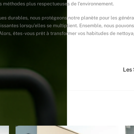
des méthodes plus respectueuses de l’environnement.
es durables, nous protégeons notre planète pour les généra
ssantes lorsqu’elles se multiplient. Ensemble, nous pouvons f
 Alors, êtes-vous prêt à transformer vos habitudes de netto
re d’Entreprise
Les 