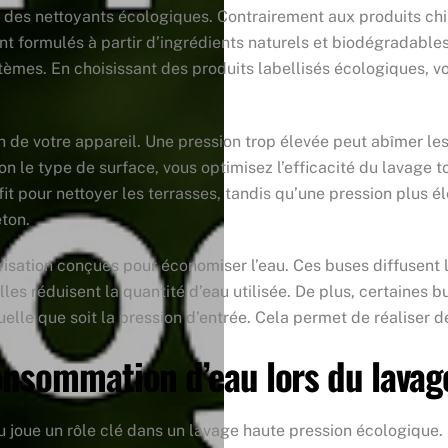
er des nettoyants écologiques. Contrairement aux produits ch
t formulés à partir d’ingrédients naturels et biodégradables.
mes. En choisissant des produits labellisés écologiques, vo
n de votre appareil. Une pression trop élevée peut abîmer le
elon le type de surface, vous optimisez l’efficacité du lavage
t pour nettoyer les terrasses, tandis qu’une pression plus é
ton.
érisation conçues pour économiser l’eau. Ces buses diffusent 
lles réduisent la quantité d’eau utilisée. De plus, certaines 
elle que soit la pression d’entrée. Cela permet de réaliser
onsommation d’eau lors du lavag
 joue un rôle clé dans un lavage haute pression écologique.