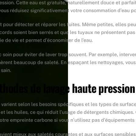
ession. Cette eau est gratuite, naturellement douce et parf
 vous réduisez significativement votre consommation d’eau po
 pour détecter et réparer les fuites. Même petites, elles p
cords soient bien serrés et que les tuyaux ne présentent pas 
ée de vie et permet d’économiser de l’eau.
soin pour éviter de laver trop souvent. Par exemple, interven
énèrent beaucoup de saleté. En espaçant les nettoyages, vous
sain.
hodes de lavage haute pression
arient selon les besoins spécifiques et les types de surface
s et les huiles, ce qui réduit l’usage de détergents chimiq
votre empreinte carbone si vous n’utilisez pas d’équipements
onvient mieux aux saletés courantes et aux surfaces sensibl