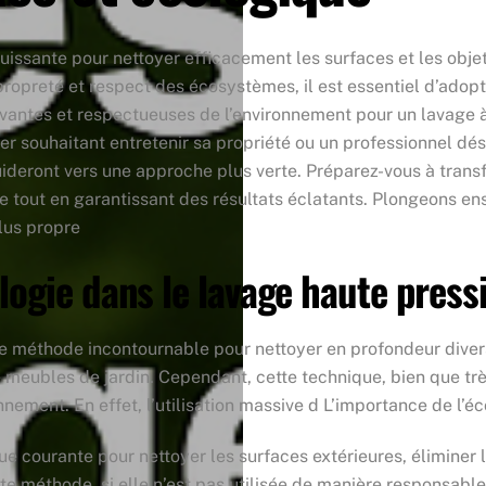
issante pour nettoyer efficacement les surfaces et les objet
 propreté et respect des écosystèmes, il est essentiel d’adop
novantes et respectueuses de l’environnement pour un lavage à
er souhaitant entretenir sa propriété ou un professionnel dé
uideront vers une approche plus verte. Préparez-vous à trans
e tout en garantissant des résultats éclatants. Plongeons e
plus propre
logie dans le lavage haute press
e méthode incontournable pour nettoyer en profondeur diverse
e meubles de jardin. Cependant, cette technique, bien que trè
onnement. En effet, l’utilisation massive d L’importance de l’
ue courante pour nettoyer les surfaces extérieures, éliminer 
e méthode, si elle n’est pas utilisée de manière responsable,