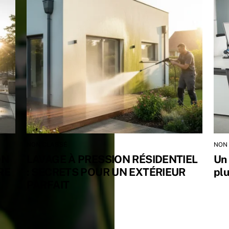
NON CLASSÉ
NON
ON
LAVAGE À PRESSION RÉSIDENTIEL
Un 
RE
: SECRETS POUR UN EXTÉRIEUR
plu
PARFAIT