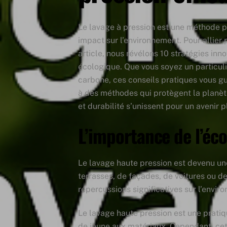
Le lavage à pression est une méthode pu
impact sur l’environnement. Pour allier
article, nous révélons 10 stratégies in
écologique. Que vous soyez un particuli
carbone, ces conseils pratiques vous g
à des méthodes qui protègent la planèt
et durabilité s’unissent pour un avenir 
L’importance de l’éco
Le lavage haute pression est devenu un
terrasses, de façades, de voitures ou d
répercussions significatives sur l’envir
Le lavage haute pression est une pratiq
de jeune aux matériaux. Cependant, cett